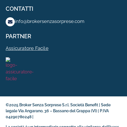
CONTATTI
info@brokersenzasorprese.com
PARTNER
Assicuratore Facile
©2025 Broker Senza Sorprese S.r.l. Società Benefit | Sede
legale Via Angarano, 36 – Bassano del Grappa (VI) | P.IVA
04290780248 |
La società è un intermediario soggetto alla vigilanza dell’Ivass.